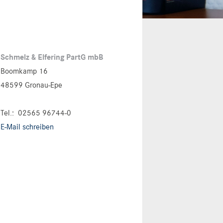
Schmelz & Elfering PartG mbB
Boomkamp 16
48599 Gronau-Epe
Tel.:
02565 96744-0
E-Mail schreiben