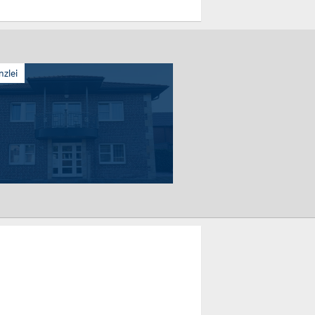
nzlei