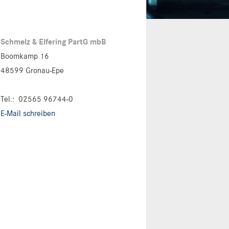
Schmelz & Elfering PartG mbB
Boomkamp 16
48599 Gronau-Epe
Tel.:
02565 96744-0
E-Mail schreiben