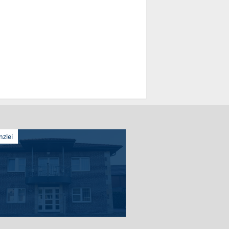
nzlei